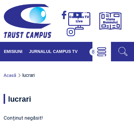
Viața
Campus
Buzăul
TV
Live
EMISIUNI
JURNALUL CAMPUS TV
lucrari
Acasă
lucrari
Conținut negăsit!