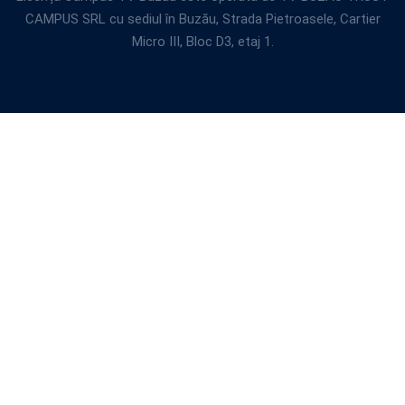
CAMPUS SRL cu sediul în Buzău, Strada Pietroasele, Cartier
Micro III, Bloc D3, etaj 1.