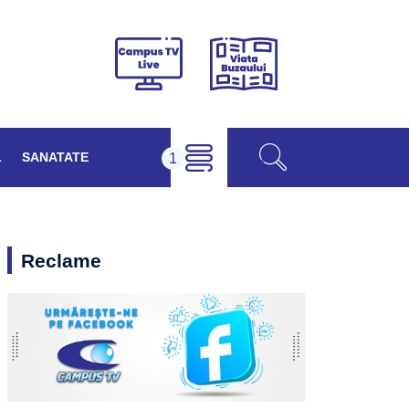
Viața
Campus
Buzăului
TV
Live
L
SANATATE
Reclame