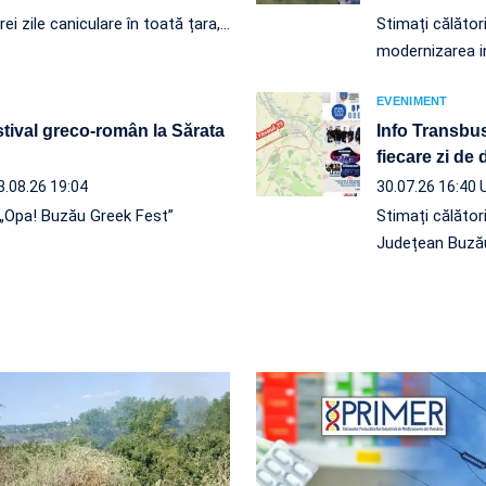
ei zile caniculare în toată țara,…
Stimați călători
modernizarea in
EVENIMENT
tival greco-român la Sărata
Info Transbus
fiecare zi de
3.08.26 19:04
30.07.26 16:40
ă „Opa! Buzău Greek Fest”
Stimați călător
Județean Buzău