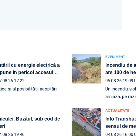
EVENIMENT
ării cu energie electrică a
Incendiu de a
pune în pericol accesul
…
ars 100 de he
7.08.26 17:22
05.08.26 19:09
ce și al posibilității adoptării
Un incendiu vio
amiază, pe raz
ACTUALITATE
niculei. Buzăul, sub cod de
Info Transbus
eri
sensul de mer
4.08.26 19:46
04.08.26 16:00