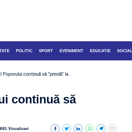
TATE
POLITIC
SPORT
EVENIMENT
EDUCATIE
SOCIA
 Poporului continuă să ”prindă” la…
ui continuă să
u
691 Vizualizari