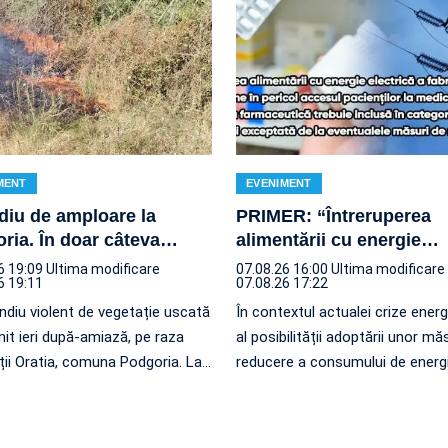
MENT
EVENIMENT
diu de amploare la
PRIMER: “Întreruperea
ria. În doar câteva
…
alimentării cu energie
…
6 19:09
Ultima modificare
07.08.26 16:00
Ultima modificare
6 19:11
07.08.26 17:22
ndiu violent de vegetație uscată
În contextul actualei crize energ
nit ieri după-amiază, pe raza
al posibilității adoptării unor mă
ății Oratia, comuna Podgoria. La
…
reducere a consumului de energ