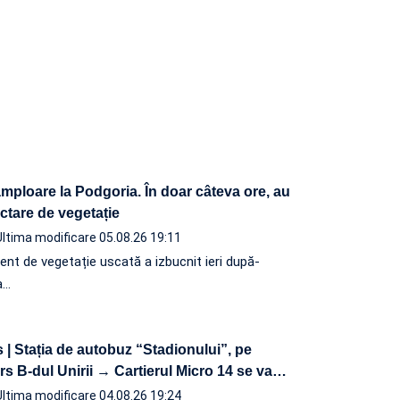
mploare la Podgoria. În doar câteva ore, au
ctare de vegetație
Ultima modificare 05.08.26 19:11
lent de vegetație uscată a izbucnit ieri după-
a…
 | Stația de autobuz “Stadionului”, pe
s B-dul Unirii → Cartierul Micro 14 se va
…
Ultima modificare 04.08.26 19:24