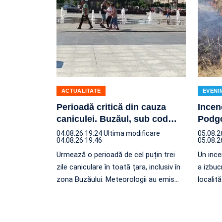
ACTUALITATE
EVENI
Perioadă critică din cauza
Incen
caniculei. Buzăul, sub cod
…
Podgo
04.08.26 19:24
Ultima modificare
05.08.2
04.08.26 19:46
05.08.2
Urmează o perioadă de cel puțin trei
Un ince
zile caniculare în toată țara, inclusiv în
a izbuc
zona Buzăului. Meteorologii au emis
…
localit