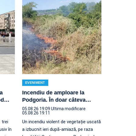
EVENIMENT
za
Incendiu de amploare la
od
…
Podgoria. În doar câteva
…
05.08.26 19:09
Ultima modificare
05.08.26 19:11
 trei
Un incendiu violent de vegetație uscată
usiv în
a izbucnit ieri după-amiază, pe raza