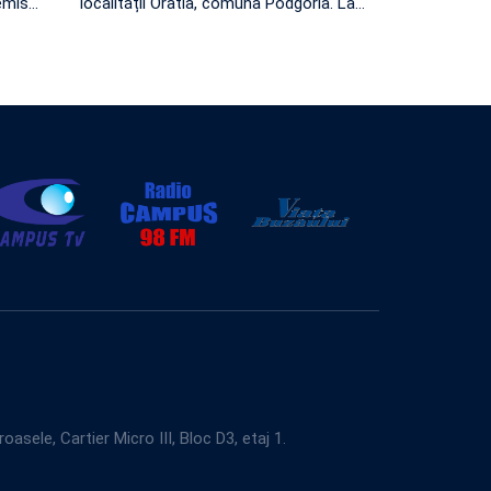
emis
…
localității Oratia, comuna Podgoria. La
…
e, Cartier Micro III, Bloc D3, etaj 1.