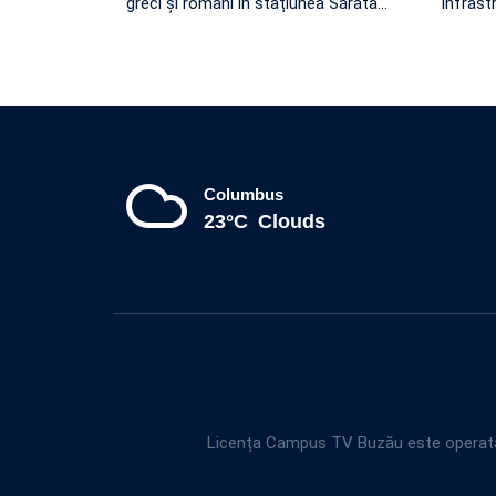
greci și români în stațiunea Sărata
…
infrast
Columbus
23°C
Clouds
Licența Campus TV Buzău este operată 