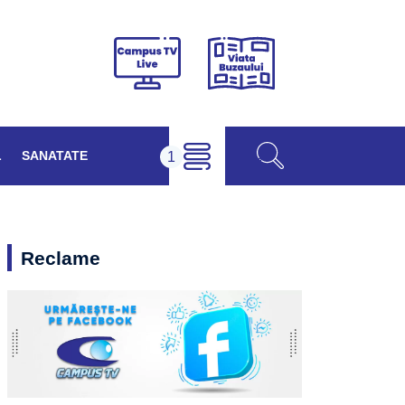
Viața
Campus
Buzăului
TV
Live
L
SANATATE
Reclame