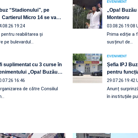
EVENIMENT
obuz “Stadionului”, pe
„Opa! Buzău 
 Cartierul Micro 14 se va
…
Monteoru
4.08.26 19:24
03.08.26 19:08
r pentru reabilitarea și
Prima ediție a 
re pe bulevardul…
susținut de…
EVENIMENT
fi suplimentat cu 3 curse în
Șefia IPJ Bu
evenimentului „Opa! Buzău
…
pentru funcți
0.07.26 16:46
29.07.26 19:42
organizarea de către Consiliul
Anunț surprinză
n…
în instituțiile p