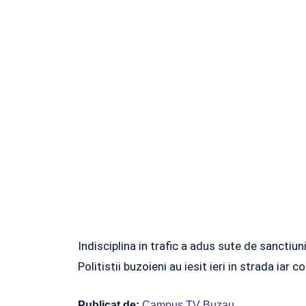
Indisciplina in trafic a adus sute de sanctiun
Politistii buzoieni au iesit ieri in strada ia
Publicat de:
Campus TV Buzau