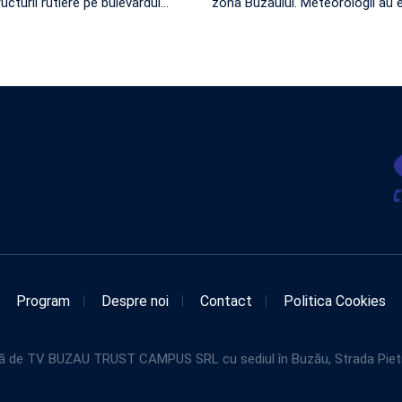
ructurii rutiere pe bulevardul
…
zona Buzăului. Meteorologii au 
Program
Despre noi
Contact
Politica Cookies
de TV BUZAU TRUST CAMPUS SRL cu sediul în Buzău, Strada Pietroasel