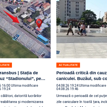
LITATE
ACTUALITATE
Transbus | Stația de
Perioadă critică din cau
uz “Stadionului”, pe
…
caniculei. Buzăul, sub c
6 16:00
Ultima modificare
04.08.26 19:24
Ultima modificare
6 19:24
04.08.26 19:46
călători, datorită lucrărilor
Urmează o perioadă de cel puțin
reabilitarea și modernizarea
zile caniculare în toată țara, incl