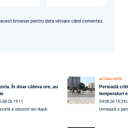
în acest browser pentru data viitoare când comentez.
ACTUALITATE
ria. În doar câteva ore, au
Perioadă crit
ie
temperaturi e
5.08.26 19:11
04.08.26 19:24
scată a izbucnit ieri după-
Urmează o perio