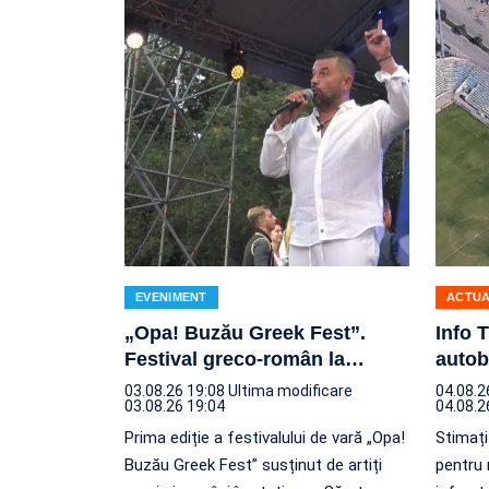
EVENIMENT
ACTUA
„Opa! Buzău Greek Fest”.
Info 
Festival greco-român la
…
autob
03.08.26 19:08
Ultima modificare
04.08.2
03.08.26 19:04
04.08.2
Prima ediție a festivalului de vară „Opa!
Stimați 
Buzău Greek Fest” susținut de artiți
pentru 