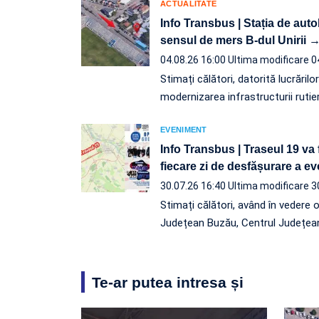
ACTUALITATE
Info Transbus | Stația de aut
sensul de mers B-dul Unirii →
04.08.26 16:00
Ultima modificare 0
Stimați călători, datorită lucrărilo
modernizarea infrastructurii rutie
EVENIMENT
Info Transbus | Traseul 19 va 
fiecare zi de desfășurare a 
30.07.26 16:40
Ultima modificare 3
Stimați călători, având în vedere 
Județean Buzău, Centrul Județea
Te-ar putea intresa și