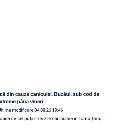
ică din cauza caniculei. Buzăul, sub cod de
xtreme până vineri
Ultima modificare 04.08.26 19:46
adă de cel puțin trei zile caniculare în toată țara,…