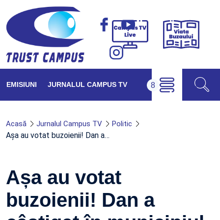
Viața
Campus
Buzăul
TV
Live
EMISIUNI
JURNALUL CAMPUS TV
Acasă
Jurnalul Campus TV
Politic
Așa au votat buzoienii! Dan a…
Așa au votat
buzoienii! Dan a