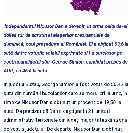
Independentul Nicușor Dan a devenit, în urma celui de-al
doilea tur de scrutin al alegerilor prezidențiale de
duminică, noul președinte al României. El a obținut 53,6 la
sută dintre voturile valabil exprimate și l-a surclasat pe
contracandidatul său, George Simion, candidat propus de
AUR, cu 46,4 la sută.
În județul Buzău, George Simion a fost votat de 50,42 la
sută din numărul buzoienilor care au mers ieri la urne, în
timp ce Nicușor Dan a obținut un procent de 49,58 la
sută. De precizat că Dan a câștigat în 21 unități
administrativ-teritoriale din județ, majoritatea din zona
de vest a județului. De departe, Nicușor Dan a obținut