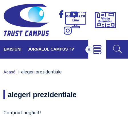
Viața
Campus
Buzăul
TV
Live
EMISIUNI
JURNALUL CAMPUS TV
alegeri prezidentiale
Acasă
alegeri prezidentiale
Conținut negăsit!