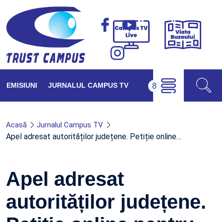
Viața
Campus
Buzăul
TV
Live
EMISIUNI
JURNALUL CAMPUS TV
Acasă
Jurnalul Campus TV
Apel adresat autorităților județene. Petiție online…
Apel adresat
autorităților județene.