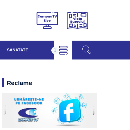
Viața
Campus
Buzăului
TV
Live
L
SANATATE
Reclame