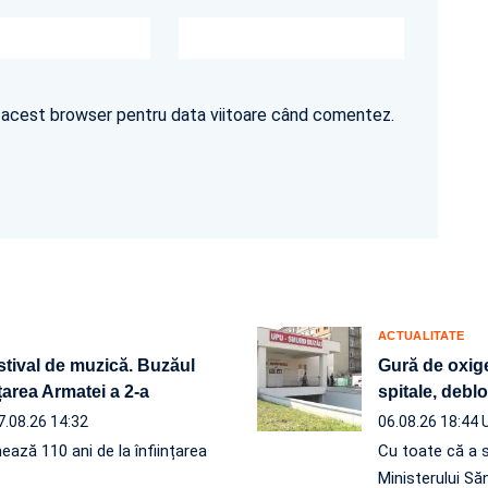
în acest browser pentru data viitoare când comentez.
ACTUALITATE
estival de muzică. Buzăul
Gură de oxige
nțarea Armatei a 2-a
spitale, debl
7.08.26 14:32
06.08.26 18:44
ează 110 ani de la înființarea
Cu toate că a 
Ministerului Să