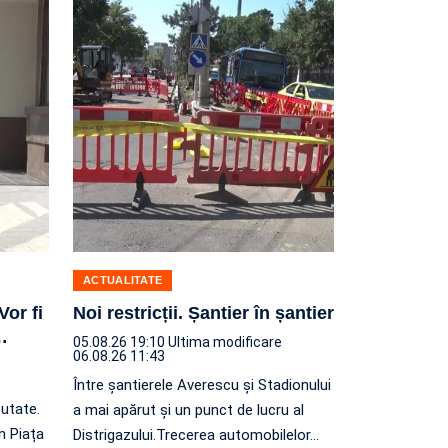
ACTUALITATE
Vor fi
Noi restricții. Șantier în șantier
…
05.08.26 19:10
Ultima modificare
06.08.26 11:43
Între șantierele Averescu și Stadionului
cutate.
a mai apărut și un punct de lucru al
n Piața
Distrigazului.Trecerea automobilelor
…