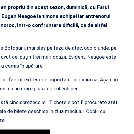
ren propriu din acest sezon, duminică, cu Farul
lui Eugen Neagoe la timona echipei iar antrenorul
noroc, într-o confruntare dificilă, ca de altfel
 la Botoșani, mai ales pe faza de atac, acolo unde, pe
i avut cel puțin trei mari ocazii. Evident, Neagoe este
e-a comis în apărare
ului, factor extrem de important în opinia sa. Așa cum
veni cu un mare plus în jocul echipei.
costă cincisprezece lei. Tichetele pot fi procurate atât
sele de bilete deschise în ziua meciului. Copiii cu
te.