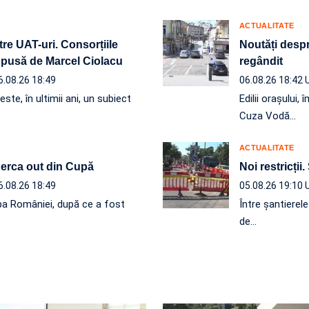
ACTUALITATE
re UAT-uri. Consorțiile
Noutăți despre
ropusă de Marcel Ciolacu
regândit
6.08.26 18:49
06.08.26 18:42
ste, în ultimii ani, un subiect
Edilii orașului
Cuza Vodă…
ACTUALITATE
 Berca out din Cupă
Noi restricții.
6.08.26 18:49
05.08.26 19:10
a României, după ce a fost
Între șantierel
de…