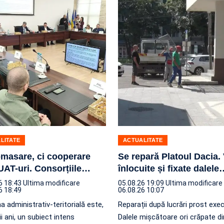
LITATE
ACTUALITATE
masare, ci cooperare
Se repară Platoul Dacia. 
UAT-uri. Consorțiile
…
înlocuite și fixate dalele
6 18:43
Ultima modificare
05.08.26 19:09
Ultima modificare
6 18:49
06.08.26 10:07
 administrativ-teritorială este,
Reparații după lucrări prost exe
ii ani, un subiect intens
Dalele mișcătoare ori crăpate di