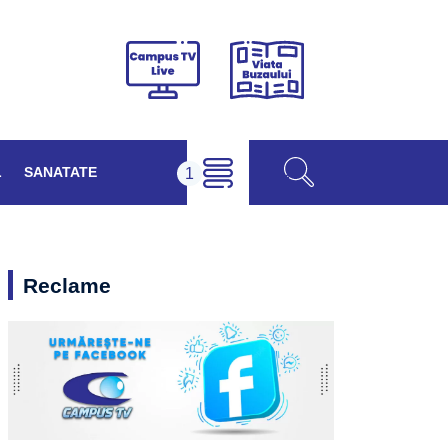
Viața
Campus
Buzăului
TV
Live
L
SANATATE
Reclame