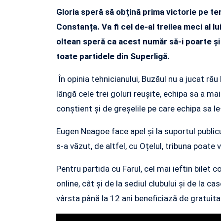
Gloria speră să obțină prima victorie pe te
Constanța. Va fi cel de-al treilea meci al 
oltean speră ca acest număr să-i poarte și 
toate partidele din Superligă.
În opinia tehnicianului, Buzăul nu a jucat rău
lângă cele trei goluri reușite, echipa sa a ma
conștient și de greșelile pe care echipa sa l
Eugen Neagoe face apel și la suportul public
s-a văzut, de altfel, cu Oțelul, tribuna poate 
Pentru partida cu Farul, cel mai ieftin bilet 
online, cât și de la sediul clubului și de la ca
vârsta până la 12 ani beneficiază de gratuita