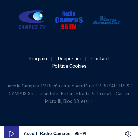
Program
Despre noi
Contact
Politica Cookies
Licența Campus TV Buzău este operată de TV BUZAU TRUST
CAMPUS SRL cu sediul în Buzău, Strada Pietroasele, Cartier
Micro III, Bloc D3, etaj 1.
Asculti Radio Campus - 98FM