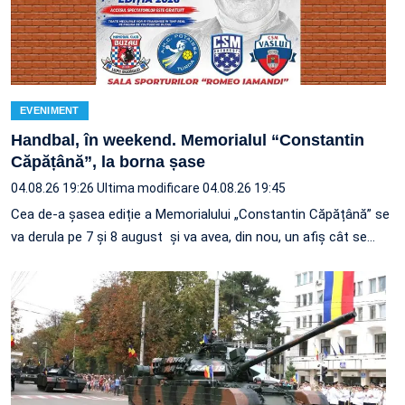
EVENIMENT
Handbal, în weekend. Memorialul “Constantin
Căpățână”, la borna șase
04.08.26 19:26
Ultima modificare 04.08.26 19:45
Cea de-a șasea ediție a Memorialului „Constantin Căpățână” se
va derula pe 7 și 8 august și va avea, din nou, un afiș cât se…