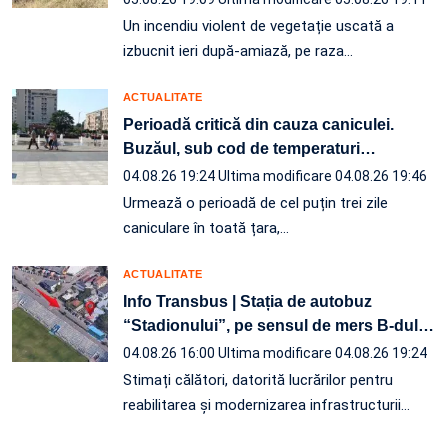
Un incendiu violent de vegetație uscată a
izbucnit ieri după-amiază, pe raza…
ACTUALITATE
Perioadă critică din cauza caniculei.
Buzăul, sub cod de temperaturi
…
04.08.26 19:24
Ultima modificare 04.08.26 19:46
Urmează o perioadă de cel puțin trei zile
caniculare în toată țara,…
ACTUALITATE
Info Transbus | Stația de autobuz
“Stadionului”, pe sensul de mers B-dul
…
04.08.26 16:00
Ultima modificare 04.08.26 19:24
Stimați călători, datorită lucrărilor pentru
reabilitarea și modernizarea infrastructurii
…