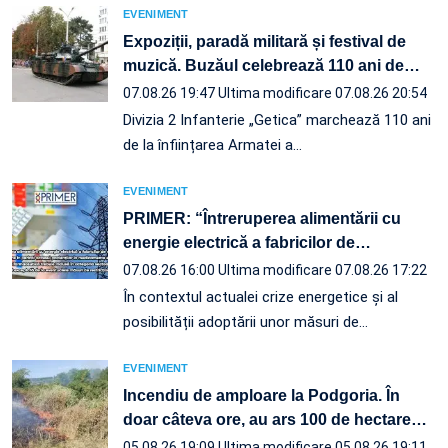
EVENIMENT
Expoziții, paradă militară și festival de
muzică. Buzăul celebrează 110 ani de
…
07.08.26 19:47
Ultima modificare 07.08.26 20:54
Divizia 2 Infanterie „Getica” marchează 110 ani
de la înființarea Armatei a…
EVENIMENT
PRIMER: “Întreruperea alimentării cu
energie electrică a fabricilor de
…
07.08.26 16:00
Ultima modificare 07.08.26 17:22
În contextul actualei crize energetice și al
posibilității adoptării unor măsuri de…
EVENIMENT
Incendiu de amploare la Podgoria. În
doar câteva ore, au ars 100 de hectare
…
05.08.26 19:09
Ultima modificare 05.08.26 19:11