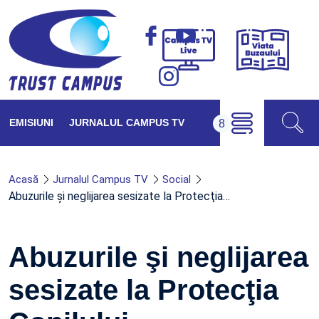
Viața
Campus
Buzăul
TV
Live
EMISIUNI
JURNALUL CAMPUS TV
Acasă
Jurnalul Campus TV
Social
Abuzurile şi neglijarea sesizate la Protecţia…
Abuzurile şi neglijarea
sesizate la Protecţia