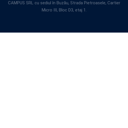
CAMPUS SRL cu sediul în Buzău, Strada Pietroasele, Cartier
Micro III, Bloc D3, etaj 1.