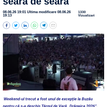
seară de seară
08.06.26 19:01
Ultima modificare 08.06.26
1330
19:13
Vizualizari
Weekend-ul trecut a fost unul de excepție la Buzău
pentru că s-a deschis Târgul de Vară „Drăgaica 2026”.