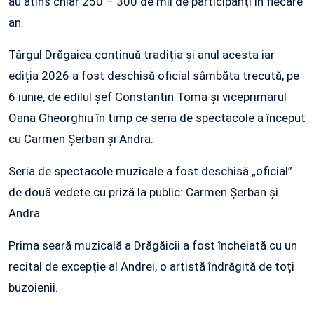
au atins chiar 250 – 300 de mii de participanți în fiecare
an.
Târgul Drăgaica continuă tradiția și anul acesta iar
ediția 2026 a fost deschisă oficial sâmbăta trecută, pe
6 iunie, de edilul șef Constantin Toma și viceprimarul
Oana Gheorghiu în timp ce seria de spectacole a început
cu Carmen Șerban și Andra.
Seria de spectacole muzicale a fost deschisă „oficial”
de două vedete cu priză la public: Carmen Șerban și
Andra.
Prima seară muzicală a Drăgăicii a fost încheiată cu un
recital de excepție al Andrei, o artistă îndrăgită de toți
buzoienii.