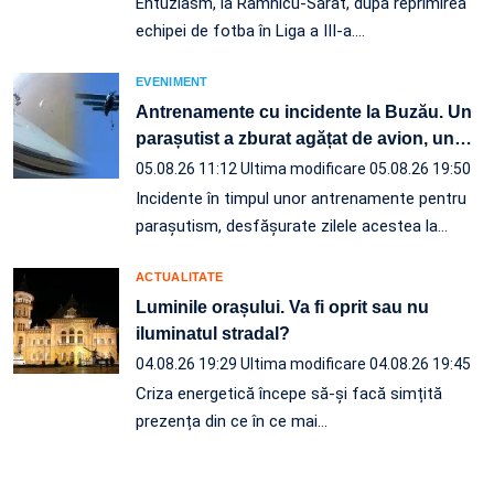
Entuziasm, la Râmnicu-Sărat, după reprimirea
echipei de fotba în Liga a III-a.…
EVENIMENT
Antrenamente cu incidente la Buzău. Un
parașutist a zburat agățat de avion, un
…
05.08.26 11:12
Ultima modificare 05.08.26 19:50
Incidente în timpul unor antrenamente pentru
parașutism, desfășurate zilele acestea la
…
ACTUALITATE
Luminile orașului. Va fi oprit sau nu
iluminatul stradal?
04.08.26 19:29
Ultima modificare 04.08.26 19:45
Criza energetică începe să-și facă simțită
prezența din ce în ce mai…