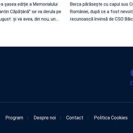
a șasea ediție a Memorialului
Berca părăsește cu capul sus 
ntin Căpățână” se va derula pe
României, după ce a fost nevoit
august și va avea, din nou, un
…
recunoască învinsă de CSO Băic
Program
Despre noi
Contact
Politica Cookies