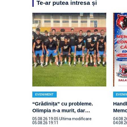
Te-ar putea intresa și
EVENIMENT
EVENI
“Grădinița” cu probleme.
Handb
Olimpia n-a murit, dar
…
Memor
05.08.26 19:05
Ultima modificare
04.08.2
05.08.26 19:11
04.08.2