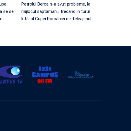
Cupa
Petrolul Berca n-a avut probleme, la
ă se se
mijlocul săptămânii, trecând în turul
oi.
…
întâi al Cupei României de Teleajenul
…