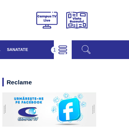
Viața
Campus
Buzăului
TV
Live
L
SANATATE
Reclame