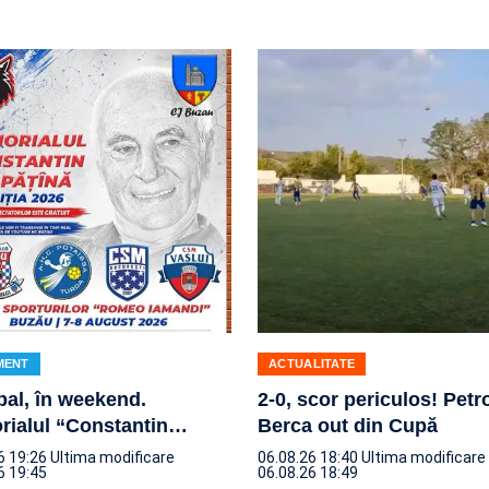
MENT
ACTUALITATE
al, în weekend.
2-0, scor periculos! Petr
ialul “Constantin
…
Berca out din Cupă
6 19:26
Ultima modificare
06.08.26 18:40
Ultima modificare
6 19:45
06.08.26 18:49