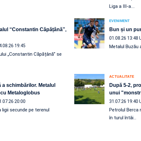
Liga a III-a.…
EVENIMENT
alul “Constantin Căpățână”,
Bun și un pun
01.08.26 13:48
4.08.26 19:45
Metalul Buzău a
ului „Constantin Căpățână” se
ACTUALITATE
 a schimbărilor. Metalul
După 5-2, pro
, cu Metaloglobus
unui "monstr
1.07.26 20:00
31.07.26 19:40
 ligii secunde pe terenul
Petrolul Berca 
în turul întâi…