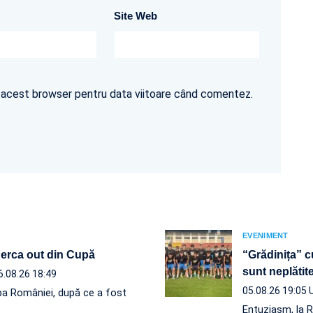
Site Web
în acest browser pentru data viitoare când comentez.
EVENIMENT
 Berca out din Cupă
“Grădinița” c
sunt neplăt
6.08.26 18:49
05.08.26 19:05
a României, după ce a fost
Entuziasm, la R