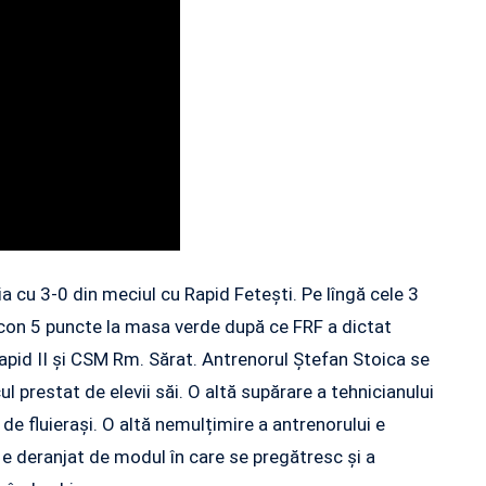
ia cu 3-0 din meciul cu Rapid Fetești. Pe lîngă cele 3
ocon 5 puncte la masa verde după ce FRF a dictat
 Rapid II și CSM Rm. Sărat. Antrenorul Ștefan Stoica se
l prestat de elevii săi. O altă supărare a tehnicianului
 de fluierași. O altă nemulțimire a antrenorului e
 e deranjat de modul în care se pregătresc și a