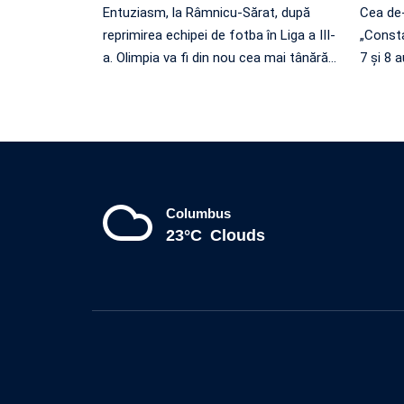
Entuziasm, la Râmnicu-Sărat, după
Cea de-
reprimirea echipei de fotba în Liga a III-
„Consta
a. Olimpia va fi din nou cea mai tânără
…
7 și 8 
Columbus
23°C
Clouds