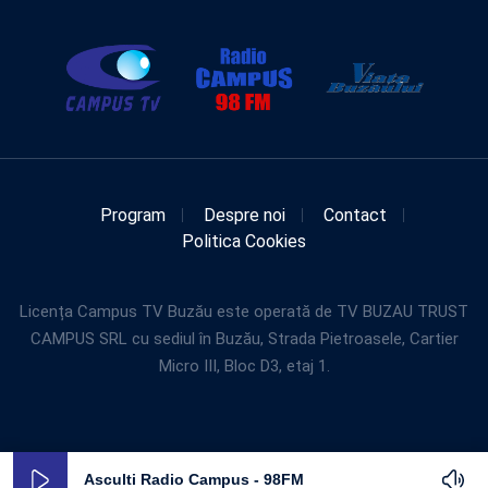
Program
Despre noi
Contact
Politica Cookies
Licența Campus TV Buzău este operată de TV BUZAU TRUST
CAMPUS SRL cu sediul în Buzău, Strada Pietroasele, Cartier
Micro III, Bloc D3, etaj 1.
Asculti Radio Campus - 98FM