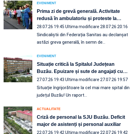
EVENIMENT
Prima zi de grevă generală. Activitate
redusă în ambulatoriu și proteste la
…
28.07.26 19:45
Ultima modificare 28.07.26 20:16
Sindicaliștii din Federația Sanitas au declanșat
astăzi greva generală, în semn de…
EVENIMENT
Situație critică la Spitalul Județean
Buzău. Epuizare și sute de angajați cu
…
27.07.26 19:43
Ultima modificare 27.07.26 19:57
Situație îngrijorătoare la cel mai mare spital din
județul Buzău! Un raport…
ACTUALITATE
Criză de personal la SJU Buzău. Deficit
major de asistenți și personal auxiliar
22.07.26 19:42
Ultima modificare 22.07.26 19:42