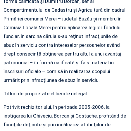
formă calificată şi Dumitru Borcan, şef al
Compartimentului de Cadastru şi Agricultură din cadrul
Primăriei comunei Merei – judeţul Buzău şi membru în
Comisia Locală Merei pentru aplicarea legilor fondului
funciar, în sarcina căruia s-au reţinut infracţiunile de
abuz în serviciu contra intereselor persoanelor având
drept consecinţă obţinerea pentru altul a unui avantaj
patrimonial – în formă calificată şi fals material în
înscrisuri oficiale – comisă în realizarea scopului
urmărit prin infracţiunea de abuz în serviciu.
Titluri de proprietate eliberate nelegal
Potrivit rechizitoriului, în perioada 2005-2006, la
instigarea lui Ghiveciu, Borcan şi Costache, profitând de
funcţiile deţinute şi prin încălcarea atribuţiilor de