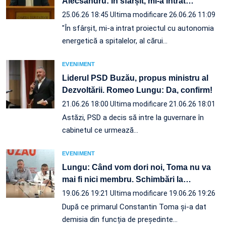
Alecsandru: În sfârșit, mi-a intrat
…
25.06.26 18:45
Ultima modificare 26.06.26 11:09
"În sfârșit, mi-a intrat proiectul cu autonomia
energetică a spitalelor, al cărui…
EVENIMENT
Liderul PSD Buzău, propus ministru al
Dezvoltării. Romeo Lungu: Da, confirm!
21.06.26 18:00
Ultima modificare 21.06.26 18:01
Astăzi, PSD a decis să intre la guvernare în
cabinetul ce urmează…
EVENIMENT
Lungu: Când vom dori noi, Toma nu va
mai fi nici membru. Schimbări la
…
19.06.26 19:21
Ultima modificare 19.06.26 19:26
După ce primarul Constantin Toma și-a dat
demisia din funcția de președinte…