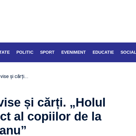
TATE
POLITIC
SPORT
EVENIMENT
EDUCATIE
SOCIA
vise și cărți.…
ise și cărți. „Holul
t al copiilor de la
eanu”