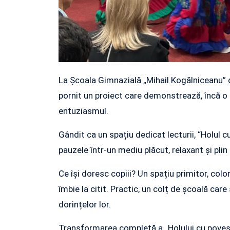
La Școala Gimnazială „Mihail Kogălniceanu” di
pornit un proiect care demonstrează, încă o 
entuziasmul.
Gândit ca un spațiu dedicat lecturii, “Holul c
pauzele într-un mediu plăcut, relaxant și plin d
Ce își doresc copiii? Un spațiu primitor, color
îmbie la citit. Practic, un colț de școală care 
dorințelor lor.
Transformarea completă a „Holului cu povești”