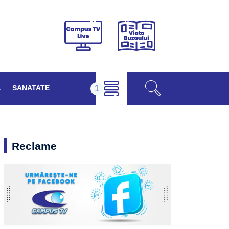
Viața
Campus
Buzăului
TV
Live
L
SANATATE
Reclame