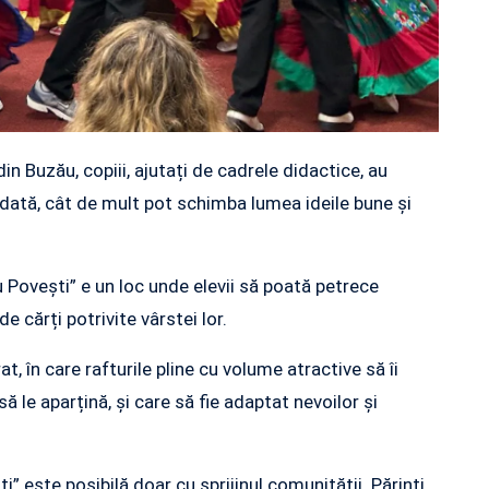
n Buzău, copiii, ajutați de cadrele didactice, au
dată, cât de mult pot schimba lumea ideile bune și
u Povești” e un loc unde elevii să poată petrece
e cărți potrivite vârstei lor.
at, în care rafturile pline cu volume atractive să îi
să le aparțină, și care să fie adaptat nevoilor și
 este posibilă doar cu sprijinul comunității. Părinți,