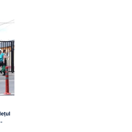
dețul
…