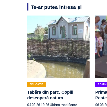
Te-ar putea intresa și
EDUCATIE
ADMIN
Tabăra din parc. Copiii
Prima
descoperă natura
Peste
04.08.26 19:26
Ultima modificare
06.08.2