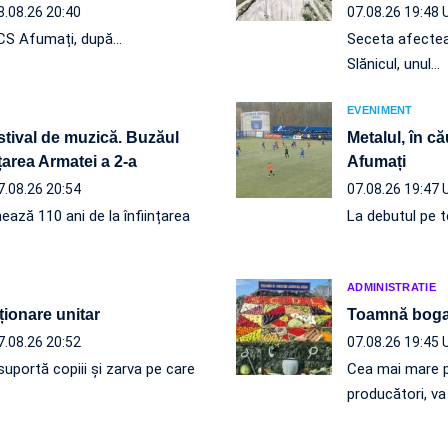
8.08.26 20:40
07.08.26 19:48
e CS Afumați, după…
Seceta afectează
Slănicul, unul…
EVENIMENT
estival de muzică. Buzăul
Metalul, în că
nțarea Armatei a 2-a
Afumați
7.08.26 20:54
07.08.26 19:47
ează 110 ani de la înființarea
La debutul pe te
ADMINISTRATIE
ționare unitar
Toamnă boga
7.08.26 20:52
07.08.26 19:45
uportă copiii și zarva pe care
Cea mai mare p
producători, v