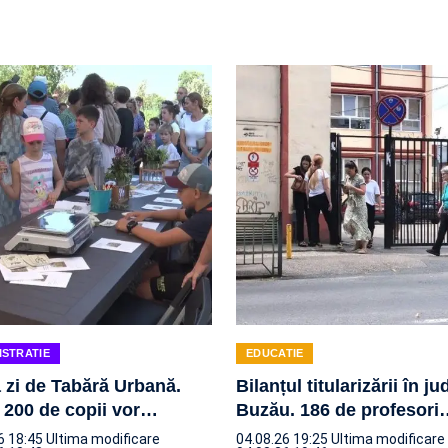
ISTRATIE
EDUCATIE
 zi de Tabără Urbană.
Bilanțul titularizării în ju
 200 de copii vor
…
Buzău. 186 de profesori
6 18:45
Ultima modificare
04.08.26 19:25
Ultima modificare