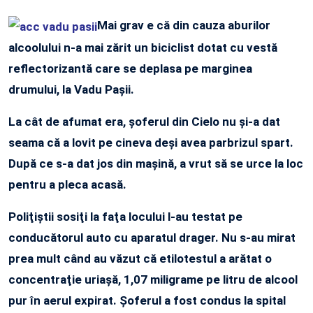
Mai grav e că din cauza aburilor
alcoolului n-a mai zărit un biciclist dotat cu vestă
reflectorizantă care se deplasa pe marginea
drumului, la Vadu Paşii.
La cât de afumat era, şoferul din Cielo nu şi-a dat
seama că a lovit pe cineva deşi avea parbrizul spart.
După ce s-a dat jos din maşină, a vrut să se urce la loc
pentru a pleca acasă.
Poliţiştii sosiţi la faţa locului l-au testat pe
conducătorul auto cu aparatul drager. Nu s-au mirat
prea mult când au văzut că etilotestul a arătat o
concentraţie uriaşă, 1,07 miligrame pe litru de alcool
pur în aerul expirat. Şoferul a fost condus la spital