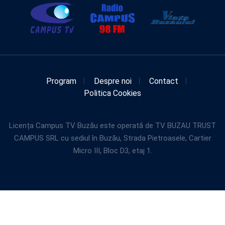
Program
Despre noi
Contact
Politica Cookies
Licența Campus TV Buzău este operată de TV BUZAU TRUST
CAMPUS SRL cu sediul în Buzău, Strada Pietroasele, Cartier
Micro III, Bloc D3, etaj 1.