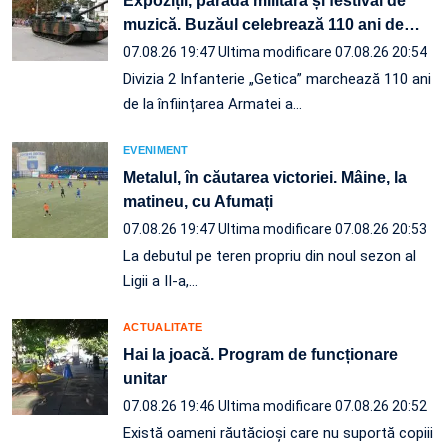
Expoziții, paradă militară și festival de
muzică. Buzăul celebrează 110 ani de
…
07.08.26 19:47
Ultima modificare 07.08.26 20:54
Divizia 2 Infanterie „Getica” marchează 110 ani
de la înființarea Armatei a…
EVENIMENT
Metalul, în căutarea victoriei. Mâine, la
matineu, cu Afumați
07.08.26 19:47
Ultima modificare 07.08.26 20:53
La debutul pe teren propriu din noul sezon al
Ligii a II-a,…
ACTUALITATE
Hai la joacă. Program de funcționare
unitar
07.08.26 19:46
Ultima modificare 07.08.26 20:52
Există oameni răutăcioși care nu suportă copiii