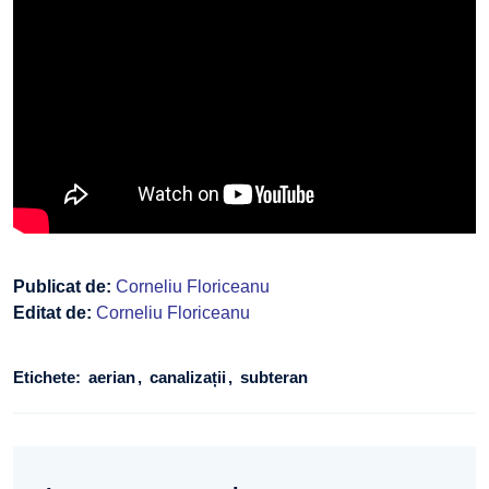
Publicat de:
Corneliu Floriceanu
Editat de:
Corneliu Floriceanu
Etichete:
aerian
canalizații
subteran