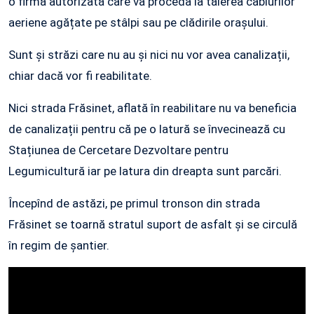
o firmă autorizată care va proceda la tăierea cablurilor
aeriene agățate pe stâlpi sau pe clădirile orașului.
Sunt și străzi care nu au și nici nu vor avea canalizații,
chiar dacă vor fi reabilitate.
Nici strada Frăsinet, aflată în reabilitare nu va beneficia
de canalizații pentru că pe o latură se învecinează cu
Stațiunea de Cercetare Dezvoltare pentru
Legumicultură iar pe latura din dreapta sunt parcări.
Începînd de astăzi, pe primul tronson din strada
Frăsinet se toarnă stratul suport de asfalt și se circulă
în regim de șantier.