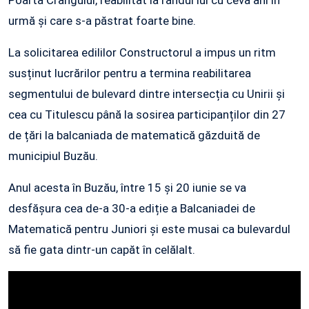
Poarta Crângului, reabilitat la rândul lui cu ceva ani în
urmă și care s-a păstrat foarte bine.
La solicitarea edililor Constructorul a impus un ritm
susținut lucrărilor pentru a termina reabilitarea
segmentului de bulevard dintre intersecția cu Unirii și
cea cu Titulescu până la sosirea participanților din 27
de țări la balcaniada de matematică găzduită de
municipiul Buzău.
Anul acesta în Buzău, între 15 și 20 iunie se va
desfășura cea de-a 30-a ediție a Balcaniadei de
Matematică pentru Juniori și este musai ca bulevardul
să fie gata dintr-un capăt în celălalt.