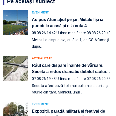
Pe același subiect
EVENIMENT
Au pus Afumațiul pe jar. Metalul își ia
punctele acasă și e la cota 4
08.08.26 14:42
Ultima modificare 08.08.26 20:40
Metalul a dispus azi, cu 3 la 1, de CS Afumați,
după…
ACTUALITATE
Râul care dispare înainte de vărsare.
Seceta a redus dramatic debitul râului
…
07.08.26 19:48
Ultima modificare 07.08.26 20:55
Seceta afectează tot mai puternic lacurile și
râurile din țară. Slănicul, unul…
EVENIMENT
Expoziții, paradă militară și festival de