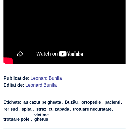
Publicat de:
Leonard Bunila
Editat de:
Leonard Bunila
Etichete:
au cazut pe gheata
Buzău
ortopedie
pacienti
rer sud
spital
strazi cu zapada
trotuare necuratate
victime
trotuare polei
ghetus