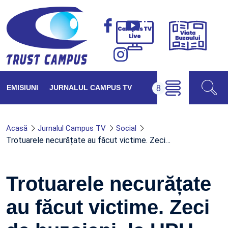
Viața
Campus
Buzăul
TV
Live
EMISIUNI
JURNALUL CAMPUS TV
Acasă
Jurnalul Campus TV
Social
Trotuarele necurățate au făcut victime. Zeci…
Trotuarele necurățate
au făcut victime. Zeci