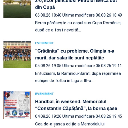
2-0, scor periculos! Petrolul Berca out
din Cupă
06.08.26 18:40
Ultima modificare 06.08.26 18:49
Berca părăsește cu capul sus Cupa României,
după ce a fost nevoită…
EVENIMENT
“Grădinița” cu probleme. Olimpia n-a
murit, dar salariile sunt neplătite
05.08.26 19:05
Ultima modificare 05.08.26 19:11
Entuziasm, la Râmnicu-Sărat, după reprimirea
echipei de fotba în Liga a III-a.…
EVENIMENT
Handbal, în weekend. Memorialul
“Constantin Căpățână”, la borna șase
04.08.26 19:26
Ultima modificare 04.08.26 19:45
Cea de-a șasea ediție a Memorialului