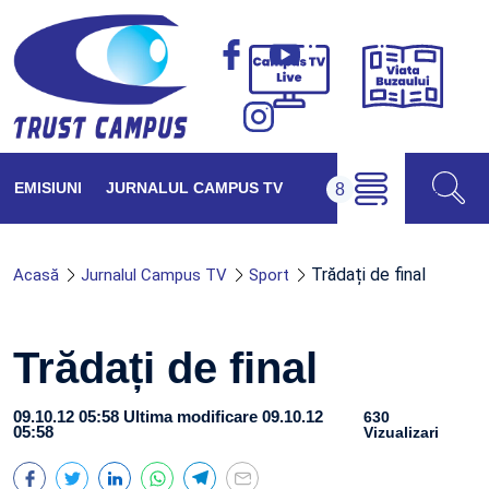
Viața
Campus
Buzăul
TV
Live
EMISIUNI
JURNALUL CAMPUS TV
Trădați de final
Acasă
Jurnalul Campus TV
Sport
Trădați de final
09.10.12 05:58
Ultima modificare 09.10.12
630
05:58
Vizualizari