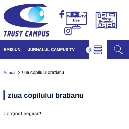
Viața
Campus
Buzăul
TV
Live
EMISIUNI
JURNALUL CAMPUS TV
ziua copilului bratianu
Acasă
ziua copilului bratianu
Conținut negăsit!