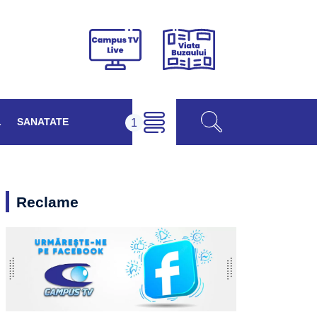
Viața
Campus
Buzăului
TV
Live
L
SANATATE
Reclame