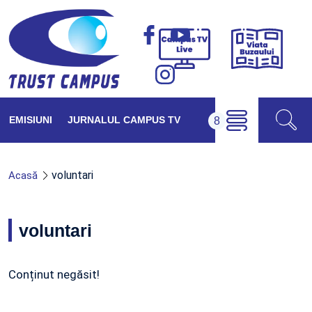
Viața
Campus
Buzăul
TV
Live
EMISIUNI
JURNALUL CAMPUS TV
voluntari
Acasă
voluntari
Conținut negăsit!