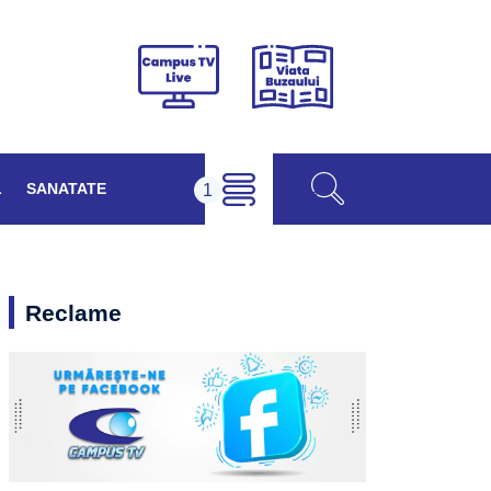
Viața
Campus
Buzăului
TV
Live
L
SANATATE
Reclame