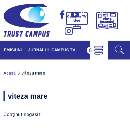
Viața
Campus
Buzăul
TV
Live
EMISIUNI
JURNALUL CAMPUS TV
viteza mare
Acasă
viteza mare
Conținut negăsit!