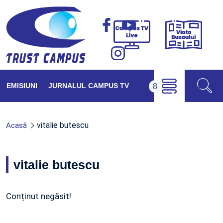
Viața
Campus
Buzăul
TV
Live
EMISIUNI
JURNALUL CAMPUS TV
vitalie butescu
Acasă
vitalie butescu
Conținut negăsit!