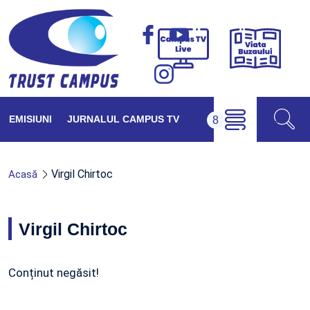
Viața
Campus
Buzăul
TV
Live
EMISIUNI
JURNALUL CAMPUS TV
Virgil Chirtoc
Acasă
Virgil Chirtoc
Conținut negăsit!