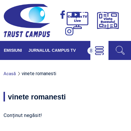
Viața
Campus
Buzăul
TV
Live
EMISIUNI
JURNALUL CAMPUS TV
vinete romanesti
Acasă
vinete romanesti
Conținut negăsit!