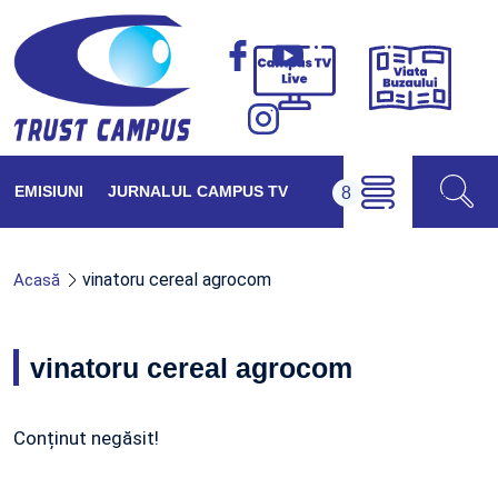
Viața
Campus
Buzăul
TV
Live
EMISIUNI
JURNALUL CAMPUS TV
vinatoru cereal agrocom
Acasă
vinatoru cereal agrocom
Conținut negăsit!