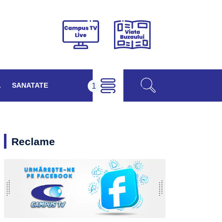
Viața
Campus
Buzăului
TV
Live
L
SANATATE
Reclame