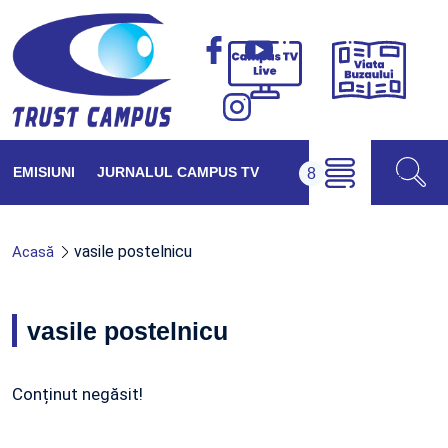
Viața
Campus
Buzăul
TV
Live
EMISIUNI
JURNALUL CAMPUS TV
vasile postelnicu
Acasă
vasile postelnicu
Conținut negăsit!