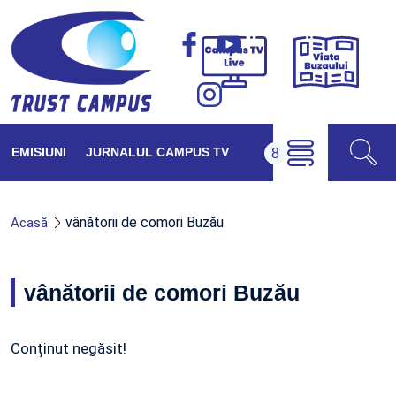
Viața
Campus
Buzăul
TV
Live
EMISIUNI
JURNALUL CAMPUS TV
vânătorii de comori Buzău
Acasă
vânătorii de comori Buzău
Conținut negăsit!