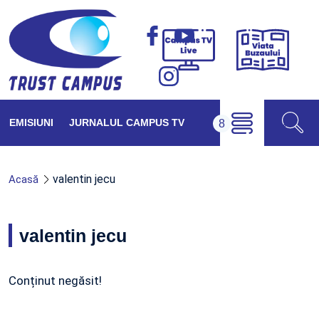
Viața
Campus
Buzăul
TV
Live
EMISIUNI
JURNALUL CAMPUS TV
valentin jecu
Acasă
valentin jecu
Conținut negăsit!