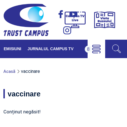
Viața
Campus
Buzăul
TV
Live
EMISIUNI
JURNALUL CAMPUS TV
vaccinare
Acasă
vaccinare
Conținut negăsit!