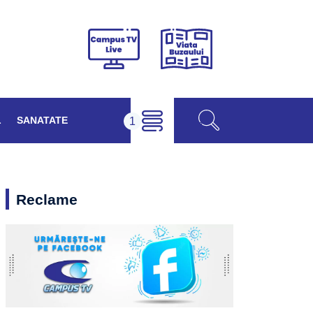
Viața
Campus
Buzăului
TV
Live
L
SANATATE
Reclame