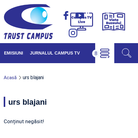
Viața
Campus
Buzăul
TV
Live
EMISIUNI
JURNALUL CAMPUS TV
urs blajani
Acasă
urs blajani
Conținut negăsit!