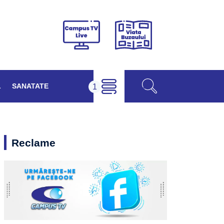
Viața
Campus
Buzăului
TV
Live
L
SANATATE
Reclame