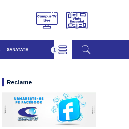
Viața
Campus
Buzăului
TV
Live
L
SANATATE
Reclame