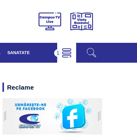
Viața
Campus
Buzăului
TV
Live
L
SANATATE
Reclame