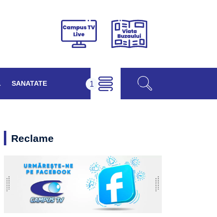
Viața
Campus
Buzăului
TV
Live
L
SANATATE
Reclame