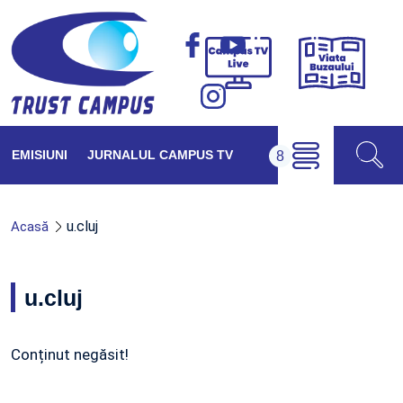
Viața
Campus
Buzăul
TV
Live
EMISIUNI
JURNALUL CAMPUS TV
u.cluj
Acasă
u.cluj
Conținut negăsit!