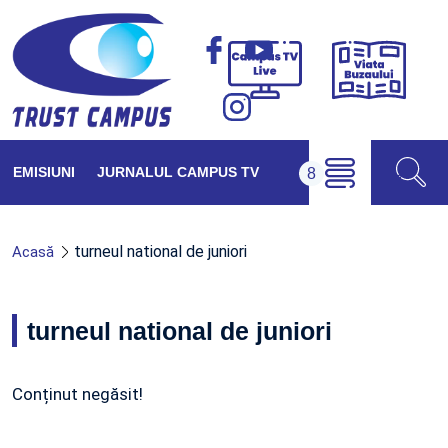
Viața
Campus
Buzăul
TV
Live
EMISIUNI
JURNALUL CAMPUS TV
turneul national de juniori
Acasă
turneul national de juniori
Conținut negăsit!