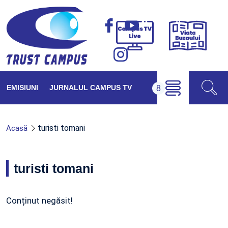
Viața
Campus
Buzăul
TV
Live
EMISIUNI
JURNALUL CAMPUS TV
turisti tomani
Acasă
turisti tomani
Conținut negăsit!