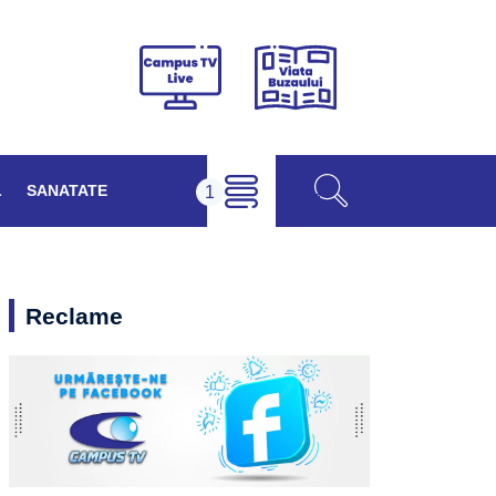
Viața
Campus
Buzăului
TV
Live
L
SANATATE
Reclame