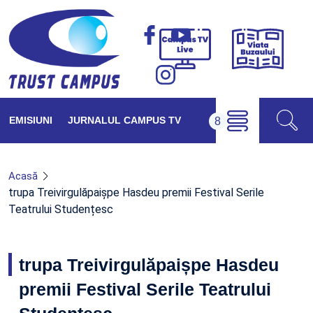
Viața
Campus
Buzăul
TV
Live
EMISIUNI
JURNALUL CAMPUS TV
Acasă
trupa Treivirgulăpaișpe Hasdeu premii Festival Serile
Teatrului Studențesc
trupa Treivirgulăpaișpe Hasdeu
premii Festival Serile Teatrului