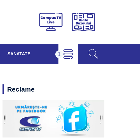
Viața
Campus
Buzăului
TV
Live
L
SANATATE
Reclame