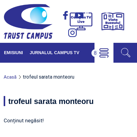
Viața
Campus
Buzăul
TV
Live
EMISIUNI
JURNALUL CAMPUS TV
trofeul sarata monteoru
Acasă
trofeul sarata monteoru
Conținut negăsit!